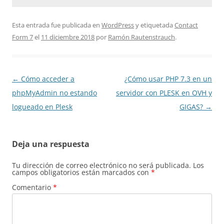
Esta entrada fue publicada en
WordPress
y etiquetada
Contact
Form 7
el
11 diciembre 2018
por
Ramón Rautenstrauch
.
Navegación
←
Cómo acceder a
¿Cómo usar PHP 7.3 en un
de
phpMyAdmin no estando
servidor con PLESK en OVH y
entradas
logueado en Plesk
GIGAS?
→
Deja una respuesta
Tu dirección de correo electrónico no será publicada.
Los
campos obligatorios están marcados con
*
Comentario
*