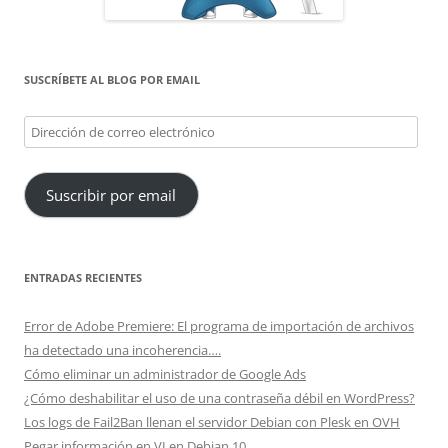
SUSCRÍBETE AL BLOG POR EMAIL
Dirección
de
correo
Suscribir por email
electrónico
ENTRADAS RECIENTES
Error de Adobe Premiere: El programa de importación de archivos
ha detectado una incoherencia….
Cómo eliminar un administrador de Google Ads
¿Cómo deshabilitar el uso de una contraseña débil en WordPress?
Los logs de Fail2Ban llenan el servidor Debian con Plesk en OVH
Pegar información en VI en Debian 10