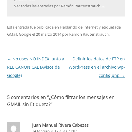
Ver todas las entradas por Ramón Rautenstrauch
→
Esta entrada fue publicada en
Hablando de Internet
y etiquetada
GMail
,
Google
el
20 marzo 2014
por
Ramón Rautenstrauch
.
Navegación
←
No uses NO INDEX junto a
Definir los datos de FTP en
de
REL CANONICAL (Avisos de
WordPress en el archivo wp-
entradas
Google)
config.php
→
5 comentarios en “
¿Cómo filtrar los mensajes en
GMAIL sin Etiqueta?
”
Juan Manuel Rivera Cabezas
14 febrero 2017 a las 21:02