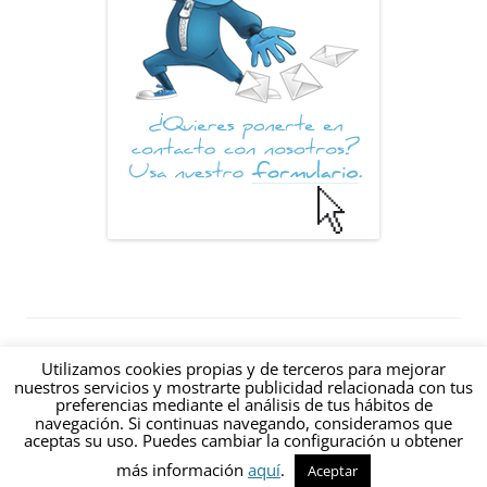
© 2012-2026 Hablando de Internet: Un blog sobre Internet creado en
Utilizamos cookies propias y de terceros para mejorar
Valencia (España) |
|
RSS
|
nuestros servicios y mostrarte publicidad relacionada con tus
preferencias mediante el análisis de tus hábitos de
estamos@hablandodeinternet.com
navegación. Si continuas navegando, consideramos que
Contacto
·
Aviso Legal
·
Política de Privacidad
·
Política de Cookies
aceptas su uso. Puedes cambiar la configuración u obtener
más información
aquí
.
Aceptar