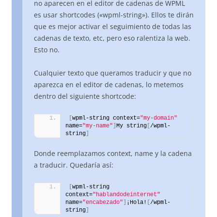
no aparecen en el editor de cadenas de WPML
es usar shortcodes («wpml-string»). Ellos te dirán
que es mejor activar el seguimiento de todas las
cadenas de texto, etc, pero eso ralentiza la web.
Esto no.
Cualquier texto que queramos traducir y que no
aparezca en el editor de cadenas, lo metemos
dentro del siguiente shortcode:
[
wpml-string context=
"my-domain"
name=
"my-name"
]
My string
[
/wpml-
string
]
Donde reemplazamos context, name y la cadena
a traducir. Quedaría así:
[
wpml-string 
context=
"hablandodeinternet"
name=
"encabezado"
]
¡Hola!
[
/wpml-
string
]