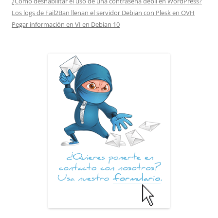
¿Cómo deshabilitar el uso de una contraseña débil en WordPress?
Los logs de Fail2Ban llenan el servidor Debian con Plesk en OVH
Pegar información en VI en Debian 10