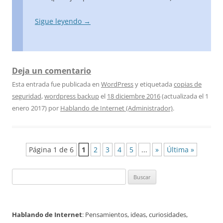
Sigue leyendo
→
Deja un comentario
Esta entrada fue publicada en
WordPress
y etiquetada
copias de
seguridad
,
wordpress backup
el
18 diciembre 2016
(actualizada el
1
enero 2017
)
por
Hablando de Internet (Administrador)
.
Navegación
Página 1 de 6
1
2
3
4
5
...
»
Última »
de
Buscar:
entradas
Hablando de Internet
: Pensamientos, ideas, curiosidades,