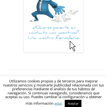
© 2012-2026 Hablando de Internet: Un blog sobre Internet creado en
Utilizamos cookies propias y de terceros para mejorar
Valencia (España) |
|
RSS
|
nuestros servicios y mostrarte publicidad relacionada con tus
preferencias mediante el análisis de tus hábitos de
estamos@hablandodeinternet.com
navegación. Si continuas navegando, consideramos que
Contacto
·
Aviso Legal
·
Política de Privacidad
·
Política de Cookies
aceptas su uso. Puedes cambiar la configuración u obtener
más información
aquí
.
Aceptar