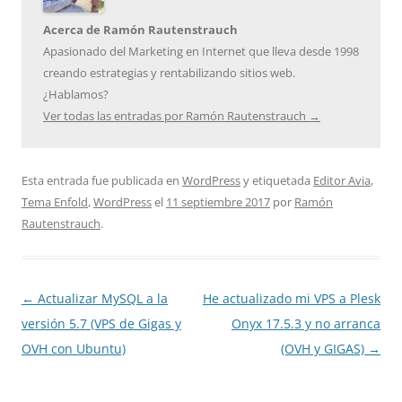
Acerca de Ramón Rautenstrauch
Apasionado del Marketing en Internet que lleva desde 1998
creando estrategias y rentabilizando sitios web.
¿Hablamos?
Ver todas las entradas por Ramón Rautenstrauch
→
Esta entrada fue publicada en
WordPress
y etiquetada
Editor Avia
,
Tema Enfold
,
WordPress
el
11 septiembre 2017
por
Ramón
Rautenstrauch
.
Navegación
←
Actualizar MySQL a la
He actualizado mi VPS a Plesk
de
versión 5.7 (VPS de Gigas y
Onyx 17.5.3 y no arranca
entradas
OVH con Ubuntu)
(OVH y GIGAS)
→