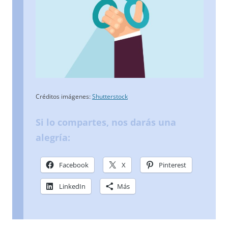
Créditos imágenes:
Shutterstock
Si lo compartes, nos darás una
alegría:
Facebook
X
Pinterest
LinkedIn
Más