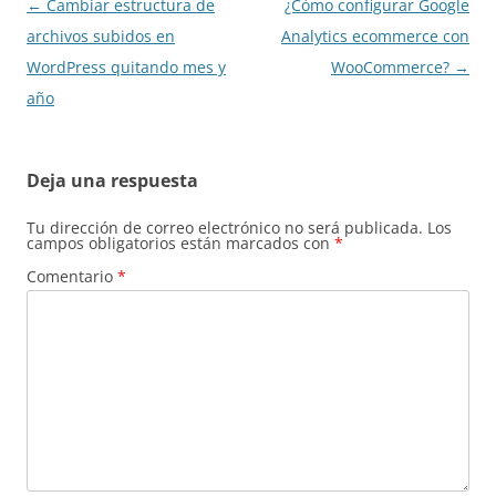
Navegación
←
Cambiar estructura de
¿Cómo configurar Google
de
archivos subidos en
Analytics ecommerce con
entradas
WordPress quitando mes y
WooCommerce?
→
año
Deja una respuesta
Tu dirección de correo electrónico no será publicada.
Los
campos obligatorios están marcados con
*
Comentario
*