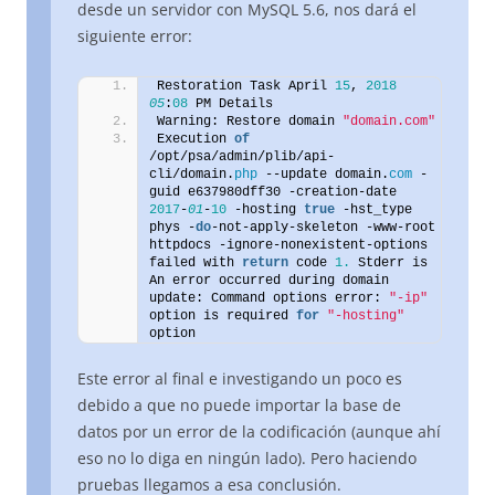
desde un servidor con MySQL 5.6, nos dará el
siguiente error:
Restoration Task April 
15
, 
2018
05
:
08
 PM Details
Warning: Restore domain 
"domain.com"
Execution 
of
/opt/psa/admin/plib/api-
cli/domain.
php
 --update domain.
com
 -
guid e637980dff30 -creation-date 
2017
-
01
-
10
 -hosting 
true
 -hst_type 
phys -
do
-not-apply-skeleton -www-root 
httpdocs -ignore-nonexistent-options 
failed with 
return
 code 
1.
 Stderr is 
An error occurred during domain 
update: Command options error: 
"-ip"
option is required 
for
"-hosting"
option
Este error al final e investigando un poco es
debido a que no puede importar la base de
datos por un error de la codificación (aunque ahí
eso no lo diga en ningún lado). Pero haciendo
pruebas llegamos a esa conclusión.