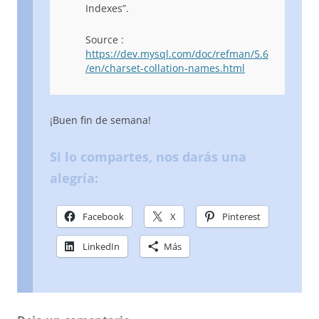
Indexes”.
Source :
https://dev.mysql.com/doc/refman/5.6
/en/charset-collation-names.html
¡Buen fin de semana!
Si lo compartes, nos darás una
alegría:
Facebook
X
Pinterest
LinkedIn
Más