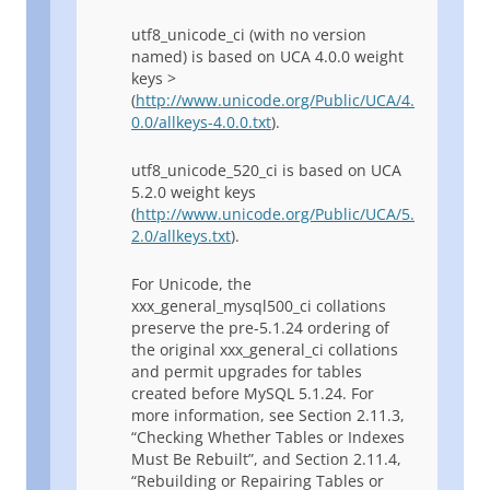
utf8_unicode_ci (with no version
named) is based on UCA 4.0.0 weight
keys >
(
http://www.unicode.org/Public/UCA/4.
0.0/allkeys-4.0.0.txt
).
utf8_unicode_520_ci is based on UCA
5.2.0 weight keys
(
http://www.unicode.org/Public/UCA/5.
2.0/allkeys.txt
).
For Unicode, the
xxx_general_mysql500_ci collations
preserve the pre-5.1.24 ordering of
the original xxx_general_ci collations
and permit upgrades for tables
created before MySQL 5.1.24. For
more information, see Section 2.11.3,
“Checking Whether Tables or Indexes
Must Be Rebuilt”, and Section 2.11.4,
“Rebuilding or Repairing Tables or