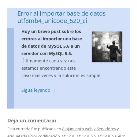
Error al importar base de datos
utf8mb4_unicode_520_ci
Hoy un breve post sobre los
errores al importar una base
de datos de MySQL 5.6 a un
servidor con MySQL 5.5.
Últimamente cada vez nos
estamos encontrando este
caso más veces y la solución es simple.
Sigue leyendo
→
Deja un comentario
Esta entrada fue publicada en
Alojamiento web y Servidores
y
etiquetada
Error codificación
,
MySQL
,
MySQL 5.5
,
MySQL 5.6
el
15