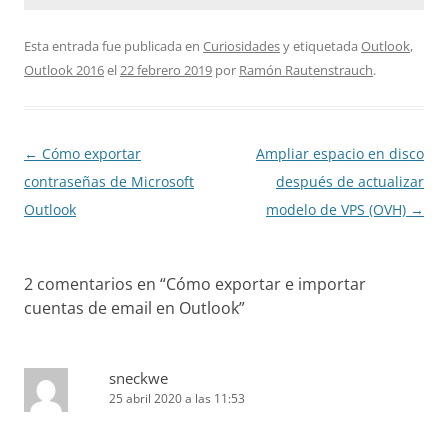
Esta entrada fue publicada en
Curiosidades
y etiquetada
Outlook
,
Outlook 2016
el
22 febrero 2019
por
Ramón Rautenstrauch
.
Navegación
←
Cómo exportar
Ampliar espacio en disco
de
contraseñas de Microsoft
después de actualizar
entradas
Outlook
modelo de VPS (OVH)
→
2 comentarios en “
Cómo exportar e importar
cuentas de email en Outlook
”
sneckwe
25 abril 2020 a las 11:53