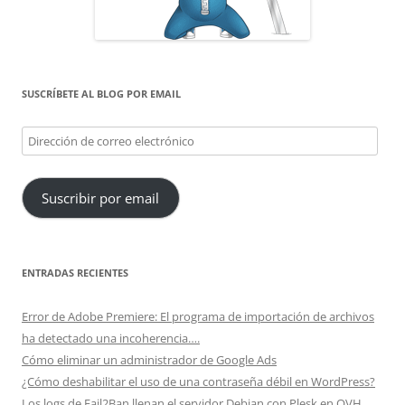
SUSCRÍBETE AL BLOG POR EMAIL
Dirección
de
correo
Suscribir por email
electrónico
ENTRADAS RECIENTES
Error de Adobe Premiere: El programa de importación de archivos
ha detectado una incoherencia….
Cómo eliminar un administrador de Google Ads
¿Cómo deshabilitar el uso de una contraseña débil en WordPress?
Los logs de Fail2Ban llenan el servidor Debian con Plesk en OVH