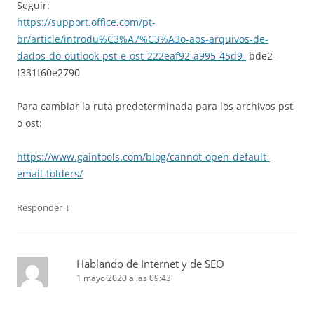
Seguir:
https://support.office.com/pt-
br/article/introdu%C3%A7%C3%A3o-aos-arquivos-de-
dados-do-outlook-pst-e-ost-222eaf92-a995-45d9-
bde2-
f331f60e2790
Para cambiar la ruta predeterminada para los archivos pst
o ost:
https://www.gaintools.com/blog/cannot-open-default-
email-folders/
↓
Responder
Hablando de Internet y de SEO
1 mayo 2020 a las 09:43