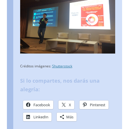
Créditos imágenes:
Shutterstock
Si lo compartes, nos darás una
alegría:
Facebook
X
Pinterest
LinkedIn
Más