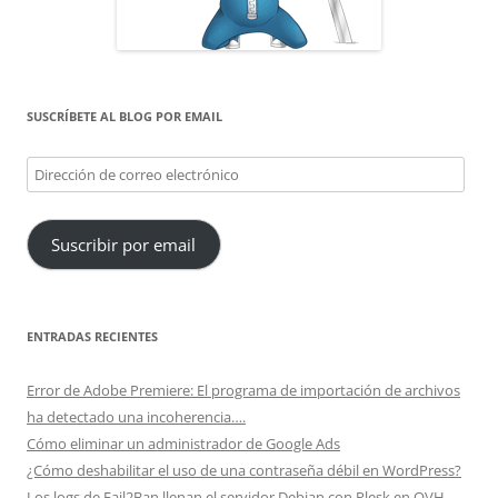
SUSCRÍBETE AL BLOG POR EMAIL
Dirección
de
correo
Suscribir por email
electrónico
ENTRADAS RECIENTES
Error de Adobe Premiere: El programa de importación de archivos
ha detectado una incoherencia….
Cómo eliminar un administrador de Google Ads
¿Cómo deshabilitar el uso de una contraseña débil en WordPress?
Los logs de Fail2Ban llenan el servidor Debian con Plesk en OVH