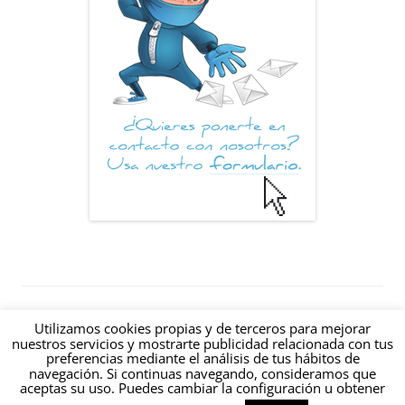
© 2012-2026 Hablando de Internet: Un blog sobre Internet creado en
Utilizamos cookies propias y de terceros para mejorar
Valencia (España) |
|
RSS
|
nuestros servicios y mostrarte publicidad relacionada con tus
preferencias mediante el análisis de tus hábitos de
estamos@hablandodeinternet.com
navegación. Si continuas navegando, consideramos que
Contacto
·
Aviso Legal
·
Política de Privacidad
·
Política de Cookies
aceptas su uso. Puedes cambiar la configuración u obtener