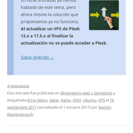
En otras entradas ya hemos
hablado de este tema, pero
ahora mismo la solución que
proponíamos ya no funciona.
Al actualizar un VPS de Plesk
12.x a 17.5.x al finalizar la
actualización no se puede acceder a Plesk.
Sigue leyendo
→
4 respuestas
Esta entrada fue publicada en
Alojamiento web y Servidores
y
etiquetada
Error Nginx
,
Gigas
,
Nginx
,
OVH
,
Ubuntu
,
VPS
el
16
septiembre 2017
(actualizada el
1 octubre 2017
)
por
Ramón
Rautenstrauch
.