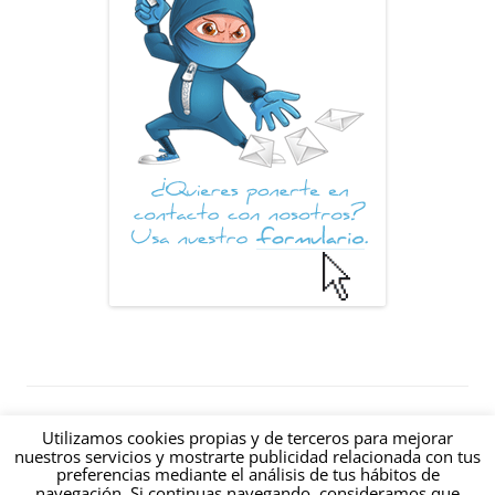
© 2012-2026 Hablando de Internet: Un blog sobre Internet creado en
Utilizamos cookies propias y de terceros para mejorar
Valencia (España) |
|
RSS
|
nuestros servicios y mostrarte publicidad relacionada con tus
preferencias mediante el análisis de tus hábitos de
estamos@hablandodeinternet.com
navegación. Si continuas navegando, consideramos que