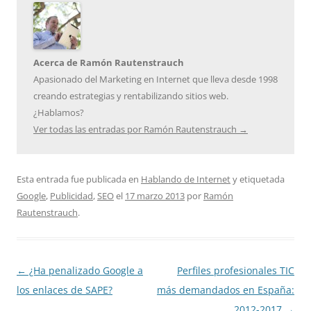
Acerca de Ramón Rautenstrauch
Apasionado del Marketing en Internet que lleva desde 1998
creando estrategias y rentabilizando sitios web.
¿Hablamos?
Ver todas las entradas por Ramón Rautenstrauch
→
Esta entrada fue publicada en
Hablando de Internet
y etiquetada
Google
,
Publicidad
,
SEO
el
17 marzo 2013
por
Ramón
Rautenstrauch
.
Navegación
←
¿Ha penalizado Google a
Perfiles profesionales TIC
de
los enlaces de SAPE?
más demandados en España:
entradas
2012-2017
→