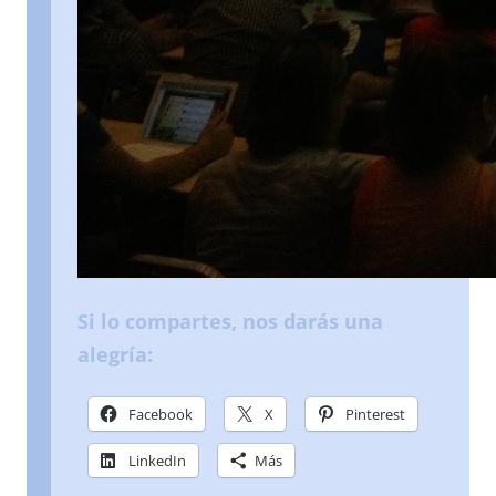
Si lo compartes, nos darás una
alegría:
Facebook
X
Pinterest
LinkedIn
Más