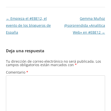
Navegación
←
Empieza el #EBE12, el
Gemma Muñoz
de
evento de los blogueros de
@sorprendida «Analítica
entradas
España
Web» en #EBE12
→
Deja una respuesta
Tu dirección de correo electrónico no será publicada.
Los
campos obligatorios están marcados con
*
Comentario
*