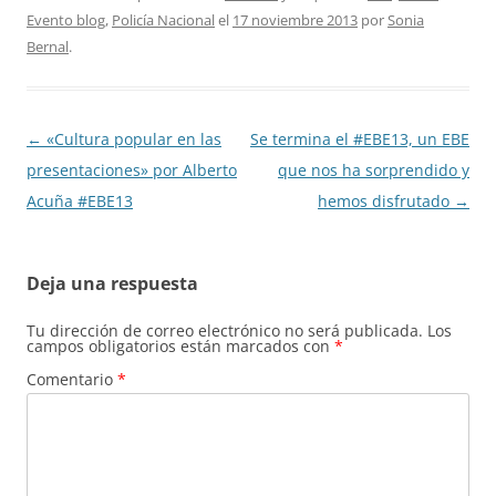
Evento blog
,
Policía Nacional
el
17 noviembre 2013
por
Sonia
Bernal
.
Navegación
←
«Cultura popular en las
Se termina el #EBE13, un EBE
de
presentaciones» por Alberto
que nos ha sorprendido y
entradas
Acuña #EBE13
hemos disfrutado
→
Deja una respuesta
Tu dirección de correo electrónico no será publicada.
Los
campos obligatorios están marcados con
*
Comentario
*