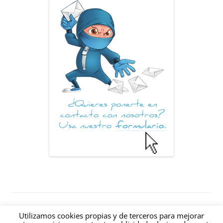
© 2012-2026 Hablando de Internet: Un blog sobre Internet creado en
Utilizamos cookies propias y de terceros para mejorar
Valencia (España) |
|
RSS
|