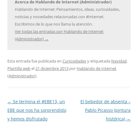
Acerca de Hablando de Internet (Administrador)
Hablando de Internet: Pensamientos, ideas, curiosidades,
noticias y novedades relacionadas con #Internet.
Escribimos de lo que nos llama la atención.
Ver todas las entradas por Hablando de Internet
(Administrador)
→
Esta entrada fue publicada en
Curiosidades
y etiquetada
Navidad
,
Plantilla web
el
21 diciembre 2013
por
Hablando de Internet
(Administrador)
.
Navegación
←
Se termina el #EBE13, un
El bebedor de absenta –
de
EBE que nos ha sorprendido
Pablo Picasso (pintura
entradas
y hemos disfrutado
histórica)
→