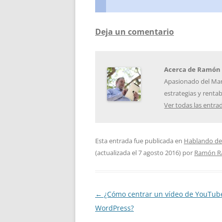
Deja un comentario
Acerca de Ramón
Apasionado del Mar
estrategias y renta
Ver todas las entr
Esta entrada fue publicada en
Hablando de
(actualizada el
7 agosto 2016
)
por
Ramón R
Navegación
←
¿Cómo centrar un vídeo de YouTub
de
WordPress?
entradas