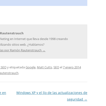
 Rautenstrauch
keting en Internet que lleva desde 1998 creando
bilizando sitios web. ¿Hablamos?
adas por Ramón Rautenstrauch
→
 SEO
y etiquetada
Google
,
Matt Cutts
,
SEO
el
7 enero 2014
autenstrauch
.
e en
Windows XP y el lío de las actualizaciones de
seguridad
→